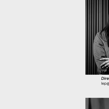
Ga
Ka
Dir
lep@