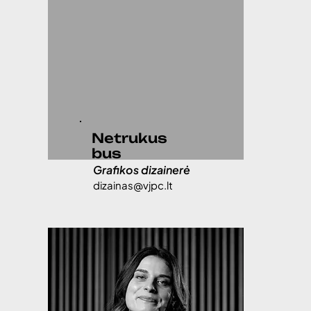
Netrukus
bus
Grafikos dizainerė
dizainas@vjpc.lt