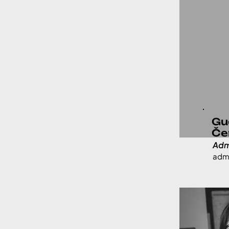
Gu
Če
Adm
admi