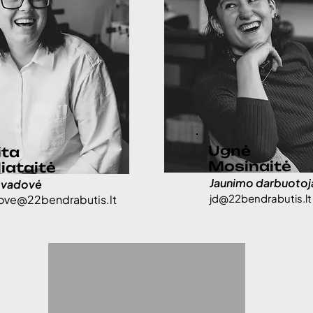
Ugnė
ita
Mosinaitė
iataitė
Jaunimo darbuotoj
 vadovė
jd@22bendrabutis.lt
ove@22bendrabutis.lt