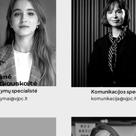
snė
Deimantė
tkauskaitė
Paulauskait
ymų specialistė
Komunikacijos spec
ymai@vjpc.lt
komunikacija@vjpc.l