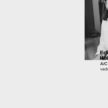
Ed
Kol
AJC
vad