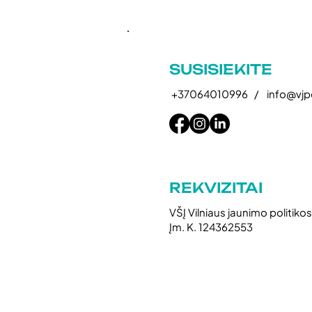
SUSISIEKITE
+37064010996 /
info@vjpc
REKVIZITAI
VŠĮ Vilniaus jaunimo politiko
Įm. K. 124362553