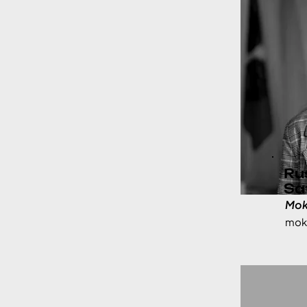
Ru
Sa
Mok
mok