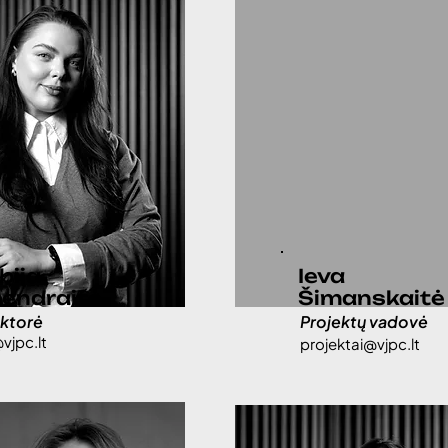
bija
Ieva
lendraitė
Šimanskaitė
ektorė
Projektų vadovė
vjpc.lt
projektai@vjpc.lt