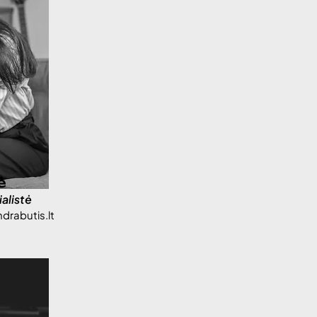
ė
alistė
rabutis.lt