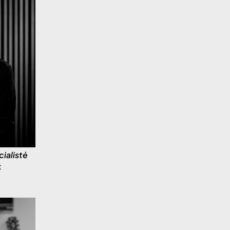
ė
ialistė
t