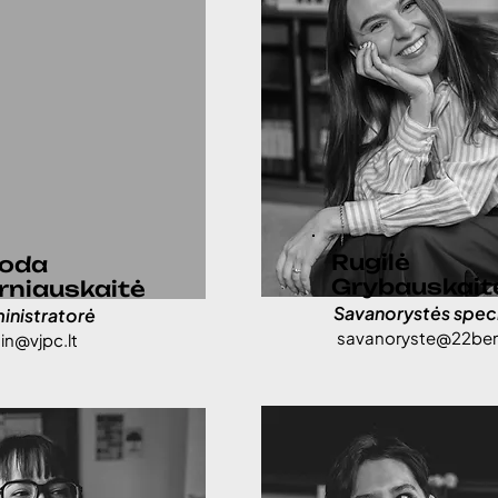
Rugilė
oda
Grybauskait
rniauskaitė
Savanorystės speci
inistratorė
savanoryste@22bend
n@vjpc.lt