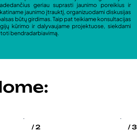
dedančius geriau suprasti jaunimo poreikius ir
Skatiname jaunimo įtrauktį, organizuodami diskusijas
balsas būtų girdimas. Taip pat teikiame konsultacijas
egijų kūrimo ir dalyvaujame projektuose, siekdami
plėtoti bendradarbiavimą.
lome:
/ 2
/ 3