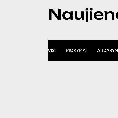
Naujien
VISI
MOKYMAI
ATIDARY
NAUJIENOS
projektas