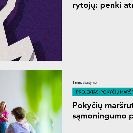
rytojų: penki a
1 min. skaitymo
PROJEKTAS: POKYČIŲ MARŠ
Pokyčių maršru
sąmoningumo p