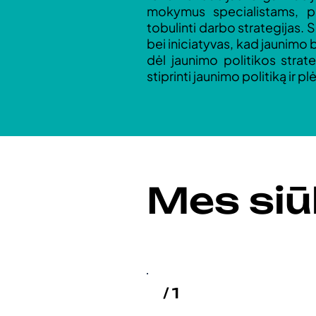
mokymus specialistams, pa
tobulinti darbo strategijas. 
bei iniciatyvas, kad jaunimo 
dėl jaunimo politikos strat
stiprinti jaunimo politiką ir 
Mes siū
/ 1