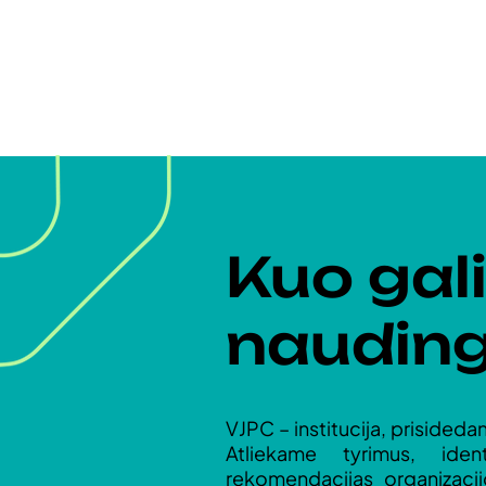
Kuo gal
naudin
VJPC – institucija, prisideda
Atliekame tyrimus, ide
rekomendacijas organizaci