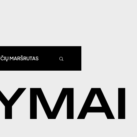
YČIŲ MARŠRUTAS
YMAI