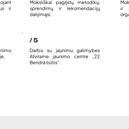
ojant
Moksliškai pagrįstų metodikų,
Mok
us ir
sprendimų ir rekomendacijų
ir 
dalijimąsi.
org
/ 5
unimo
Darbo su jaunimu galimybes
je.
Atvirame jaunimo centre „22
Bendrà būtis“.