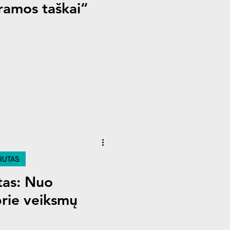
tramos taškai“
RUTAS
tas: Nuo
rie veiksmų