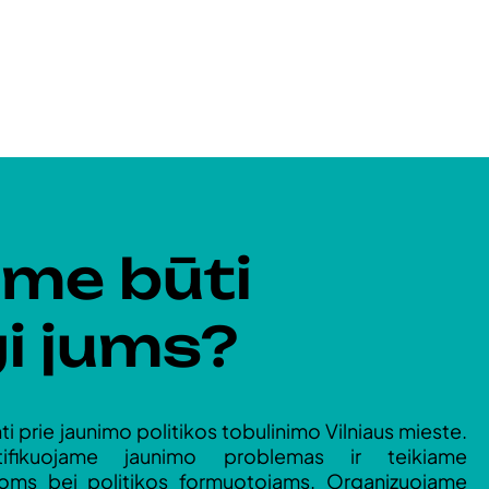
ime būti
gi jums?
nti prie jaunimo politikos tobulinimo Vilniaus mieste.
ntifikuojame jaunimo problemas ir teikiame
joms bei politikos formuotojams. Organizuojame