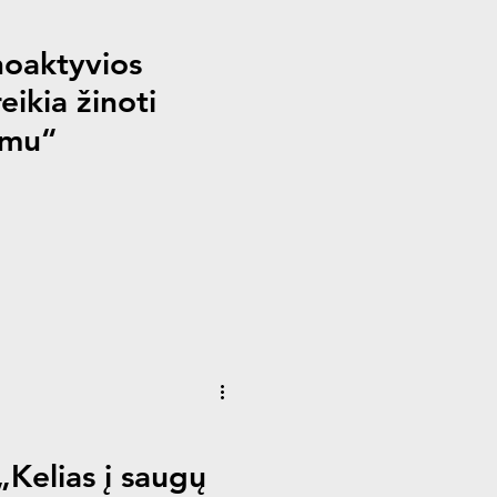
oaktyvios
eikia žinoti
imu“
Kelias į saugų