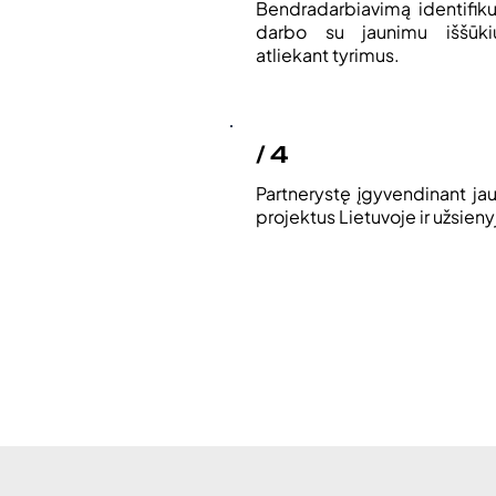
Bendradarbiavimą identifiku
darbo su jaunimu iššūki
atliekant tyrimus.
/ 4
Partnerystę įgyvendinant ja
projektus Lietuvoje ir užsieny