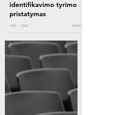
03-10
1 min. skaitymo
TYRIMAS
Faktai prieš nuomonę:
Jaunimo situacijos
identifikavimo tyrimo
pristatymas