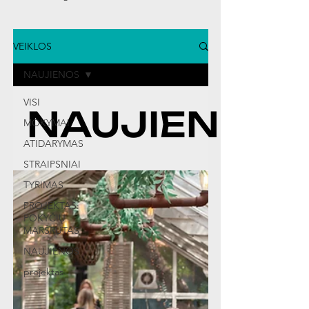
VEIKLOS
NAUJIENOS
VISI
NAUJIENOS
MOKYMAI
ATIDARYMAS
STRAIPSNIAI
TYRIMAS
PROJEKTAS:
POKYČIŲ
MARŠRUTAS
NAUJIENOS
projektas