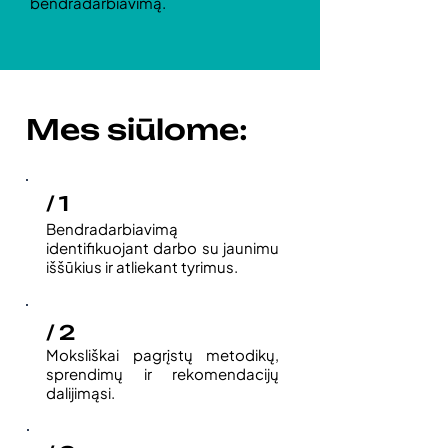
bendradarbiavimą.
Mes siūlome:
/ 1
Bendradarbiavimą
identifikuojant darbo su jaunimu
iššūkius ir atliekant tyrimus.
/ 2
Moksliškai pagrįstų metodikų,
sprendimų ir rekomendacijų
dalijimąsi.