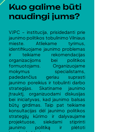
Kuo galime būti
naudingi jums?
VJPC – institucija, prisidedanti prie
jaunimo politikos tobulinimo Vilniaus
mieste. Atliekame tyrimus,
identifikuojame jaunimo problemas
ir teikiame rekomendacijas
organizacijoms bei politikos
formuotojams. Organizuojame
mokymus specialistams,
padedančius geriau suprasti
jaunimo poreikius ir tobulinti darbo
strategijas. Skatiname jaunimo
įtrauktį, organizuodami diskusijas
bei iniciatyvas, kad jaunimo balsas
būtų girdimas. Taip pat teikiame
konsultacijas dėl jaunimo politikos
strategijų kūrimo ir dalyvaujame
projektuose, siekdami stiprinti
jaunimo politiką ir plėtoti