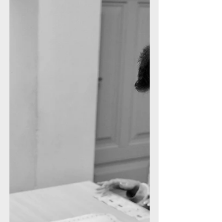
Kaip tapti jaunimo
darbuotoju?