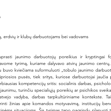
s
ų, erdvių ir klubų darbuotojams bei vadovams
uprasti jaunimo darbuotojų poreikius ir kryptingai f
javome tyrimą, kuriame dalyvavo atvirų jaunimo centrų, 
u buvo kviečiama suformuluoti „tobulo jaunimo darbuoto
tipriosios pusės, tiek sritys, kuriose darbuotojai jaučia p
rbiausias kompetencijų sritis: socialinis darbas, psicholo
unimu, turinčiu specialiųjų poreikių ar psichikos sveikat
atvejo vadyba, darbas tarpkultūriniame kontekste. Taip
rinti žinias apie komandos motyvavimą, institucijų bend
inėms situacijoms. Šis tyrimas tapo pagrindu planuoti tik