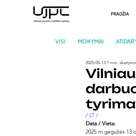
PRADŽIA
VISI
MOKYMAI
ATIDA
2025-05-13
1 min. skaitymo
PROJEKTAS: POKYČIŲ M
Vilnia
darbuo
tyrim
/ LT / 
Data / Vieta: 
2025 m.gegužės 13 d.