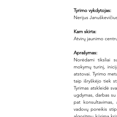
Tyrimo vykdytojas: 
Nerijus Januškevičiu
Kam skirta: 
Atvirų jaunimo centr
Aprašymas:
Norėdami tiksliai s
mokymų turinį, inici
atstovai. Tyrimo met
taip išryškėjo tiek s
Tyrimas atskleidė sva
ugdymas, darbas su ja
pat konsultavimas, 
vadovų poreikis stip
algoritmų kūrimą kriz