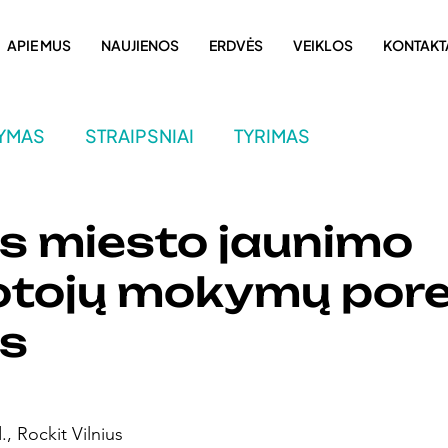
APIE MUS
NAUJIENOS
ERDVĖS
VEIKLOS
KONTAKT
RYMAS
STRAIPSNIAI
TYRIMAS
ARŠRUTAS
NAUJIENOS
projektas
us miesto jaunimo
tojų mokymų pore
as
, Rockit Vilnius