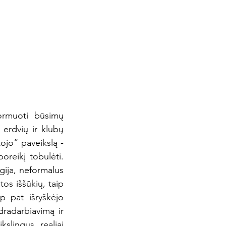
ormuoti būsimų 
erdvių ir klubų 
jo“ paveikslą - 
oreikį tobulėti. 
gija, neformalus 
os iššūkių, taip 
 pat išryškėjo 
radarbiavimą ir 
slingus, realiai 